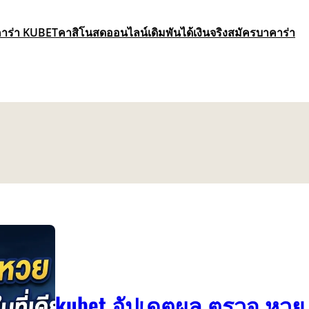
าร่า KUBET
คาสิโนสดออนไลน์
เดิมพันได้เงินจริง
สมัครบาคาร่า
kubet อัปเดตผล ตรวจ หวย 