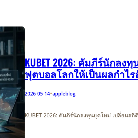
KUBET 2026: คัมภีร์นักลงทุน
ฟุตบอลโลกให้เป็นผลกำไรอ
•
2026-05-14
appleblog
KUBET 2026: คัมภีร์นักลงทุนยุคใหม่ เปลี่ยนสถ