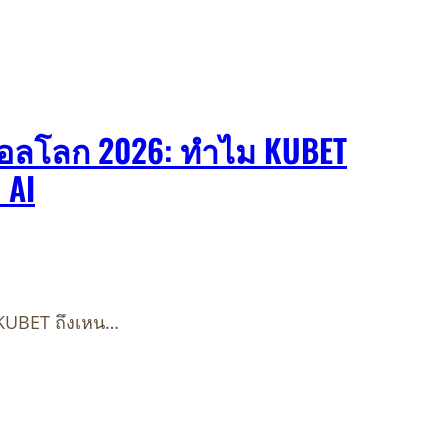
บอลโลก 2026: ทำไม KUBET
 AI
 KUBET ถึงเหน…