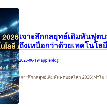
เจาะลึกกลยุทธ์เดิมพันฟุต
ถึงเหนือกว่าด้วยเทคโนโลยี
•
2026-06-19
appleblog
เจาะลึกกลยุทธ์เดิมพันฟุตบอลโลก 2026: ทำไม