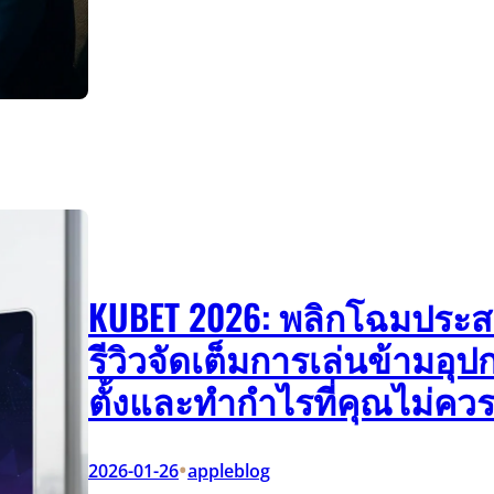
KUBET 2026: พลิกโฉมประส
รีวิวจัดเต็มการเล่นข้ามอุ
ตั้งและทำกำไรที่คุณไม่ค
•
2026-01-26
appleblog