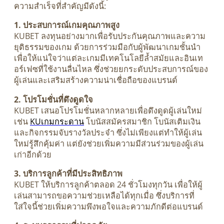
ความสำเร็จที่สำคัญมีดังนี้:
1. ประสบการณ์เกมคุณภาพสูง
KUBET ลงทุนอย่างมากเพื่อรับประกันคุณภาพและความ
ยุติธรรมของเกม ด้วยการร่วมมือกับผู้พัฒนาเกมชั้นนำ
เพื่อให้แน่ใจว่าแต่ละเกมมีเทคโนโลยีล้ำสมัยและอินเท
อร์เฟซที่ใช้งานลื่นไหล ซึ่งช่วยยกระดับประสบการณ์ของ
ผู้เล่นและเสริมสร้างความน่าเชื่อถือของแบรนด์
2. โปรโมชั่นที่ดึงดูดใจ
KUBET เสนอโปรโมชั่นหลากหลายเพื่อดึงดูดผู้เล่นใหม่
เช่น
KUเกมกระดาน
โบนัสสมัครสมาชิก โบนัสเติมเงิน
และกิจกรรมจับรางวัลประจำ ซึ่งไม่เพียงแต่ทำให้ผู้เล่น
ใหม่รู้สึกคุ้มค่า แต่ยังช่วยเพิ่มความมีส่วนร่วมของผู้เล่น
เก่าอีกด้วย
3. บริการลูกค้าที่มีประสิทธิภาพ
KUBET ให้บริการลูกค้าตลอด 24 ชั่วโมงทุกวัน เพื่อให้ผู้
เล่นสามารถขอความช่วยเหลือได้ทุกเมื่อ ซึ่งบริการที่
ใส่ใจนี้ช่วยเพิ่มความพึงพอใจและความภักดีต่อแบรนด์