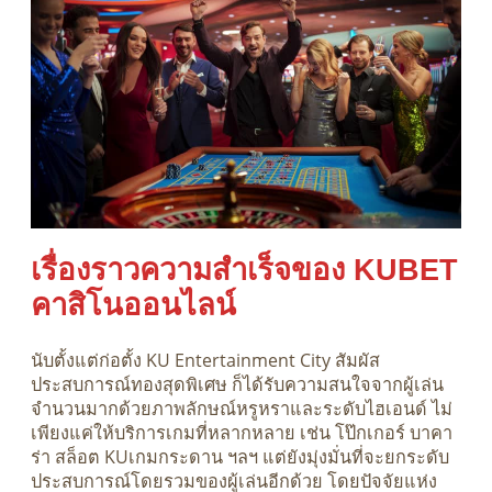
เรื่องราวความสำเร็จของ KUBET
คาสิโนออนไลน์
นับตั้งแต่ก่อตั้ง KU Entertainment City สัมผัส
ประสบการณ์ทองสุดพิเศษ ก็ได้รับความสนใจจากผู้เล่น
จำนวนมากด้วยภาพลักษณ์หรูหราและระดับไฮเอนด์ ไม่
เพียงแค่ให้บริการเกมที่หลากหลาย เช่น โป๊กเกอร์ บาคา
ร่า สล็อต KUเกมกระดาน ฯลฯ แต่ยังมุ่งมั่นที่จะยกระดับ
ประสบการณ์โดยรวมของผู้เล่นอีกด้วย โดยปัจจัยแห่ง