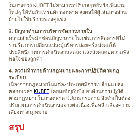
ในบางช่วง KUBET ไม่สามารถปรับกลยุทธ์หรือเพิ่มเกม
ใหม่ๆ ให้ทันกับเทรนด์ของตลาด ส่งผลให้ผู้เล่นบางส่วน
ย้ายไปใช้บริการของคู่แข่ง
3. ปัญหาด้านการบริหารจัดการภายใน
ความสำเร็จมักซ่อนปัญหาภายใน เช่น การสื่อสารที่ไม่
ราบรื่น การเปลี่ยนแปลงผู้บริหารบ่อยครั้ง ส่งผลให้
ประสิทธิภาพการดำเนินงานลดลง และส่งผลต่อความพึง
พอใจของลูกค้า
4. ความท้าทายด้านกฎหมายและการปฏิบัติตามกฎ
ระเบียบ
เนื่องจากกฎหมายในแต่ละประเทศมีการเปลี่ยนแปลง
ตลอดเวลา
KUBET
เคยเผชิญกับปัญหาด้านการปฏิบัติ
ตามกฎหมายในบางตลาด KUเกมกระดาน จึงจำเป็นต้อง
ปรับแผนการดำเนินงานอย่างต่อเนื่องเพื่อหลีกเลี่ยงความ
เสี่ยงทางกฎหมาย
สรุป