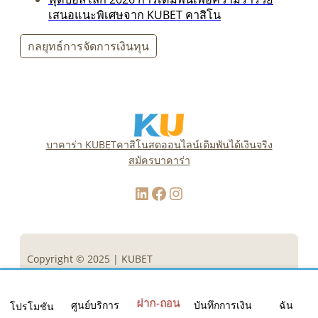
เสนอแนะพิเศษจาก KUBET คาสิโน
กลยุทธ์การจัดการเงินทุน
บาคาร่า KUBET
คาสิโนสดออนไลน์
เดิมพันได้เงินจริง
สมัครบาคาร่า
LinkedIn
Facebook
Instagram
Copyright © 2025 | KUBET
Privacy Policy
Terms of Service
ศูนย์บริการ
บันทึกการเงิน
ฉัน
โปรโมชัน
ฝาก-ถอน