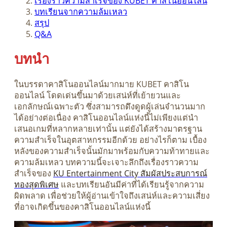
เรื่องราวความสำเร็จของ KUBET คาสิโนออนไลน์
บทเรียนจากความล้มเหลว
สรุป
Q&A
บทนำ
ในบรรดาคาสิโนออนไลน์มากมาย KUBET คาสิโน
ออนไลน์ โดดเด่นขึ้นมาด้วยเสน่ห์ที่เย้ายวนและ
เอกลักษณ์เฉพาะตัว ซึ่งสามารถดึงดูดผู้เล่นจำนวนมาก
ได้อย่างต่อเนื่อง คาสิโนออนไลน์แห่งนี้ไม่เพียงแต่นำ
เสนอเกมที่หลากหลายเท่านั้น แต่ยังได้สร้างมาตรฐาน
ความสำเร็จในอุตสาหกรรมอีกด้วย อย่างไรก็ตาม เบื้อง
หลังของความสำเร็จนั้นมักมาพร้อมกับความท้าทายและ
ความล้มเหลว บทความนี้จะเจาะลึกถึงเรื่องราวความ
สำเร็จของ
KU Entertainment City สัมผัสประสบการณ์
ทองสุดพิเศษ
และบทเรียนอันมีค่าที่ได้เรียนรู้จากความ
ผิดพลาด เพื่อช่วยให้ผู้อ่านเข้าใจถึงเสน่ห์และความเสี่ยง
ที่อาจเกิดขึ้นของคาสิโนออนไลน์แห่งนี้