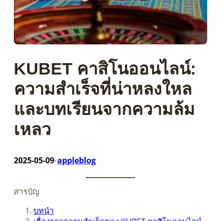
KUBET คาสิโนออนไลน์:
ความสำเร็จที่น่าหลงใหล
และบทเรียนจากความล้ม
เหลว
2025-05-09
appleblog
•
สารบัญ
บทนำ