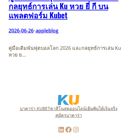
กลยุทธ์การเล่น Ku หวย ยี่ กี บน
แพลตฟอร์ม Kubet
2026-06-26
appleblog
•
คู่มือเดิมพันฟุตบอลโลก 2026 และกลยุทธ์การเล่น Ku
หวย ย…
บาคาร่า KUBET
คาสิโนสดออนไลน์
เดิมพันได้เงินจริง
สมัครบาคาร่า
LinkedIn
Facebook
Instagram