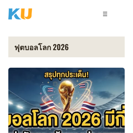
ข้าม
ไป
ยัง
เนื้อหา
ฟุตบอลโลก 2026