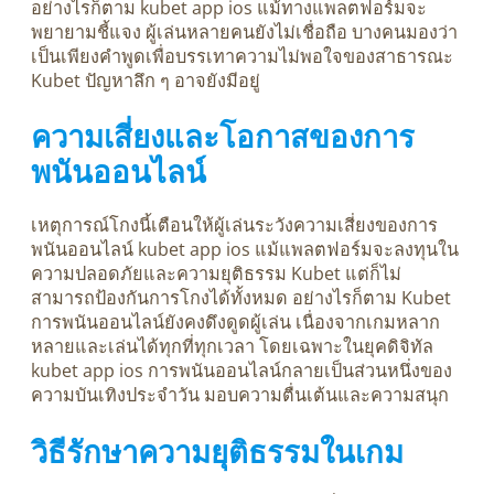
อย่างไรก็ตาม kubet app ios แม้ทางแพลตฟอร์มจะ
พยายามชี้แจง ผู้เล่นหลายคนยังไม่เชื่อถือ บางคนมองว่า
เป็นเพียงคำพูดเพื่อบรรเทาความไม่พอใจของสาธารณะ
Kubet ปัญหาลึก ๆ อาจยังมีอยู่
ความเสี่ยงและโอกาสของการ
พนันออนไลน์
เหตุการณ์โกงนี้เตือนให้ผู้เล่นระวังความเสี่ยงของการ
พนันออนไลน์ kubet app ios แม้แพลตฟอร์มจะลงทุนใน
ความปลอดภัยและความยุติธรรม Kubet แต่ก็ไม่
สามารถป้องกันการโกงได้ทั้งหมด อย่างไรก็ตาม Kubet
การพนันออนไลน์ยังคงดึงดูดผู้เล่น เนื่องจากเกมหลาก
หลายและเล่นได้ทุกที่ทุกเวลา โดยเฉพาะในยุคดิจิทัล
kubet app ios การพนันออนไลน์กลายเป็นส่วนหนึ่งของ
ความบันเทิงประจำวัน มอบความตื่นเต้นและความสนุก
วิธีรักษาความยุติธรรมในเกม