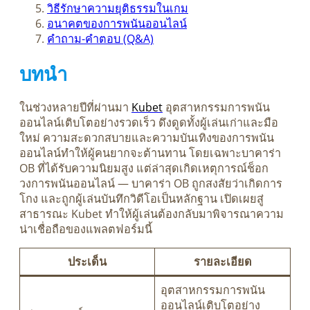
วิธีรักษาความยุติธรรมในเกม
อนาคตของการพนันออนไลน์
คำถาม-คำตอบ (Q&A)
บทนำ
ในช่วงหลายปีที่ผ่านมา
Kubet
อุตสาหกรรมการพนัน
ออนไลน์เติบโตอย่างรวดเร็ว ดึงดูดทั้งผู้เล่นเก่าและมือ
ใหม่ ความสะดวกสบายและความบันเทิงของการพนัน
ออนไลน์ทำให้ผู้คนยากจะต้านทาน โดยเฉพาะบาคาร่า
OB ที่ได้รับความนิยมสูง แต่ล่าสุดเกิดเหตุการณ์ช็อก
วงการพนันออนไลน์ — บาคาร่า OB ถูกสงสัยว่าเกิดการ
โกง และถูกผู้เล่นบันทึกวิดีโอเป็นหลักฐาน เปิดเผยสู่
สาธารณะ Kubet ทำให้ผู้เล่นต้องกลับมาพิจารณาความ
น่าเชื่อถือของแพลตฟอร์มนี้
ประเด็น
รายละเอียด
อุตสาหกรรมการพนัน
ออนไลน์เติบโตอย่าง