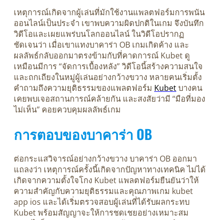
เหตุการณ์เกิดจากผู้เล่นที่มักใช้งานแพลตฟอร์มการพนัน
ออนไลน์เป็นประจำ เขาพบความผิดปกติในเกม จึงบันทึก
วิดีโอและเผยแพร่บนโลกออนไลน์ ในวิดีโอปรากฏ
ชัดเจนว่า เมื่อเขาแทงบาคาร่า OB เกมเกิดค้าง และ
ผลลัพธ์กลับออกมาตรงข้ามกับที่คาดการณ์ Kubet ดู
เหมือนมีการ “จัดการเบื้องหลัง” วิดีโอนี้สร้างความสนใจ
และถกเถียงในหมู่ผู้เล่นอย่างกว้างขวาง หลายคนเริ่มตั้ง
คำถามถึงความยุติธรรมของแพลตฟอร์ม
Kubet
บางคน
เคยพบเจอสถานการณ์คล้ายกัน และสงสัยว่ามี “มือที่มอง
ไม่เห็น” คอยควบคุมผลลัพธ์เกม
การตอบของบาคาร่า OB
ต่อกระแสวิจารณ์อย่างกว้างขวาง บาคาร่า OB ออกมา
แถลงว่า เหตุการณ์ครั้งนี้เกิดจากปัญหาทางเทคนิค ไม่ได้
เกิดจากความตั้งใจโกง Kubet แพลตฟอร์มยืนยันว่าให้
ความสำคัญกับความยุติธรรมและคุณภาพเกม kubet
app ios และได้เริ่มตรวจสอบผู้เล่นที่ได้รับผลกระทบ
Kubet พร้อมสัญญาจะให้การชดเชยอย่างเหมาะสม