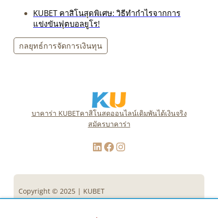
KUBET คาสิโนสุดพิเศษ: วิธีทำกำไรจากการ
แข่งขันฟุตบอลยูโร!
กลยุทธ์การจัดการเงินทุน
บาคาร่า KUBET
คาสิโนสดออนไลน์
เดิมพันได้เงินจริง
สมัครบาคาร่า
LinkedIn
Facebook
Instagram
Copyright © 2025 | KUBET
Privacy Policy
Terms of Service