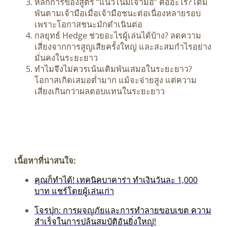
หลักการของสูตร “แนวโน้มเจ้ามือ” คืออะไร? เดิม
พันตามเจ้ามือเมื่อเจ้ามือชนะต่อเนื่องหลายรอบ
เพราะโอกาสชนะมักดำเนินต่อ
กลยุทธ์ Hedge ช่วยอะไรผู้เล่นได้บ้าง? ลดความ
เสี่ยงจากการสูญเสียครั้งใหญ่ และสะสมกำไรอย่าง
มั่นคงในระยะยาว
ทำไมจึงไม่ควรเน้นเดิมพันเสมอในระยะยาว?
โอกาสเกิดเสมอต่ำมาก แม้จะจ่ายสูง แต่ความ
เสี่ยงเกินกว่าผลตอบแทนในระยะยาว
เนื้อหาที่น่าสนใจ:
คุณก็ทำได้! เทคนิคบาคาร่า ทำเงินวันละ 1,000
บาท แชร์โดยผู้เล่นเก่า
โจรปุก: การผจญภัยและการทำลายขอบเขต ความ
สำเร็จในการปล้นสมบัติอันยิ่งใหญ่!