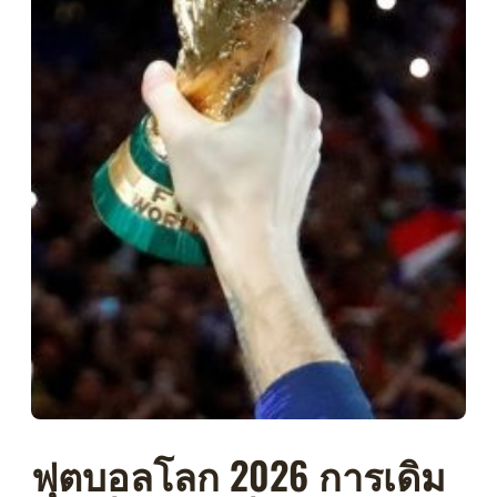
ฟุตบอลโลก 2026 การเดิม