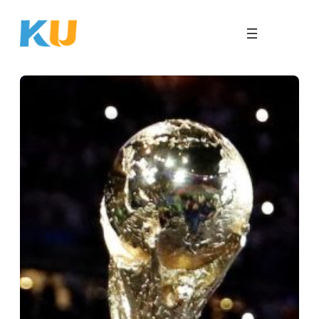
ข้าม
ไป
ยัง
เนื้อหา